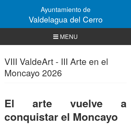
Pasar
Ayuntamiento de
al
contenido
Valdelagua del Cerro
principal
MENU
VIII ValdeArt - III Arte en el
Moncayo 2026
El arte vuelve a
conquistar el Moncayo