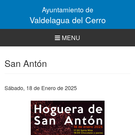
Pasar
Ayuntamiento de
al
contenido
Valdelagua del Cerro
principal
MENU
San Antón
Sábado, 18 de Enero de 2025